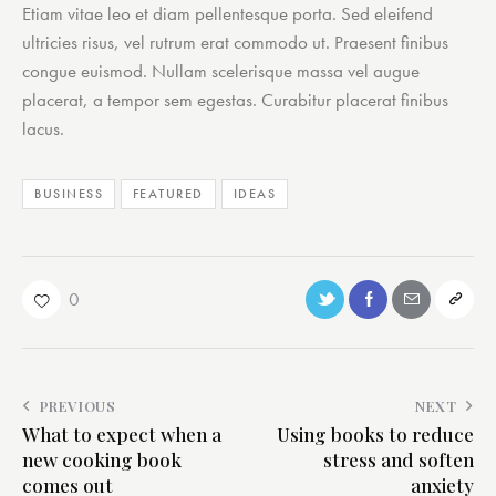
Etiam vitae leo et diam pellentesque porta. Sed eleifend
ultricies risus, vel rutrum erat commodo ut. Praesent finibus
congue euismod. Nullam scelerisque massa vel augue
placerat, a tempor sem egestas. Curabitur placerat finibus
lacus.
BUSINESS
FEATURED
IDEAS
0
PREVIOUS
NEXT
What to expect when a
Using books to reduce
new cooking book
stress and soften
comes out
anxiety